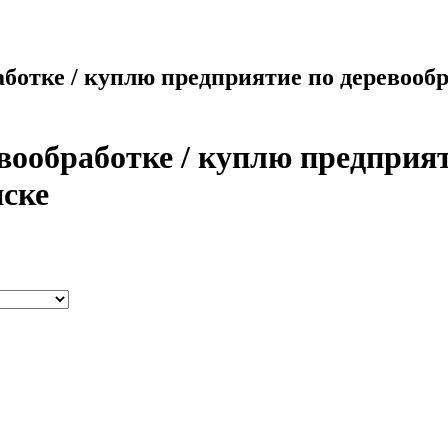
отке / куплю предприятие по деревообра
ообработке / куплю предприят
нске