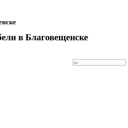
енске
бели в Благовещенске