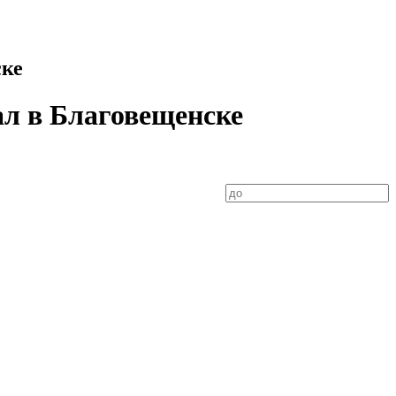
ске
л в Благовещенске