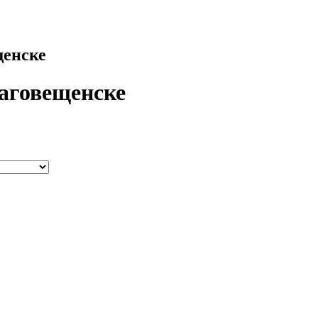
щенске
лаговещенске