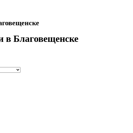
лаговещенске
и в Благовещенске