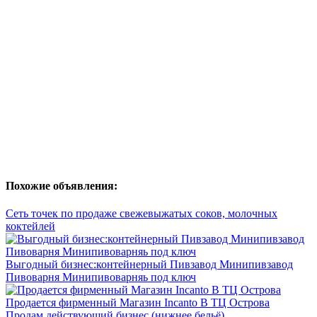
Похожие объявления:
Сеть точек по продаже свежевыжатых соков, молочных
коктейлей
Выгодный бизнес:контейнерный Пивзавод Минипивзавод
Пивоварня Минипивоварняь под ключ
Продается фирменный Магазин Incanto В ТЦ Острова
Продам действующий бизнес (нижнее бельё).